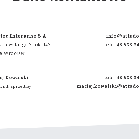
tec Enterprise S.A.
info@attado
tel: +48 533 3
strowskiego 7 lok. 147
38 Wrocław
ej Kowalski
tel: +48 533 3
maciej.kowalski@attad
wnik sprzedaży