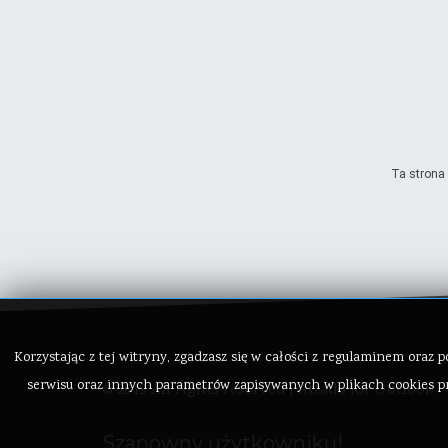
Ta strona 
Korzystając z tej witryny, zgadzasz się w całości z regulaminem ora
serwisu oraz innych parametrów zapisywanych w plikach cookies pr
© 2019 All rights reserved | Attado for Outlook
Szanowny użytkowniku!