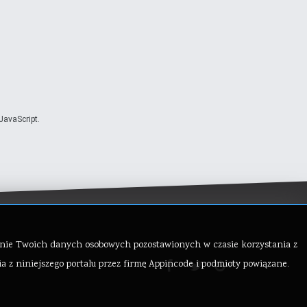
JavaScript.
rzanie Twoich danych osobowych pozostawionych w czasie korzystania z
z niniejszego portalu przez firmę Appincode i podmioty powiązane.